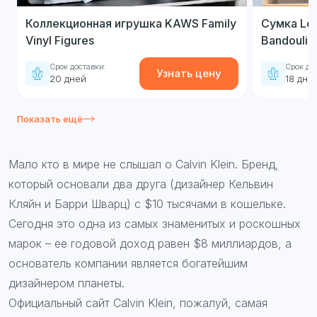
Коллекционная игрушка KAWS Family
Сумка Loui
Vinyl Figures
Bandoulie
Срок доставки:
Срок до
Узнать цену
20 дней
18 дне
Показать ещё
Мало кто в мире не слышал о Сalvin Klein. Бренд,
который основали два друга (дизайнер Кельвин
Кляйн и Барри Шварц) с $10 тысячами в кошельке.
Сегодня это одна из самых знаменитых и роскошных
марок – ее годовой доход равен $8 миллиардов, а
основатель компании является богатейшим
дизайнером планеты.
Официальный сайт Сalvin Klein, пожалуй, самая