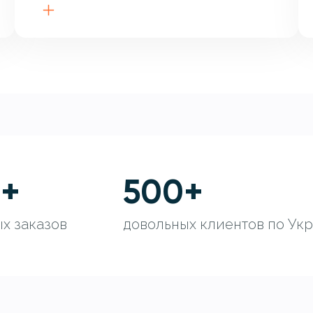
0
+
500
+
х заказов
довольных клиентов по Ук