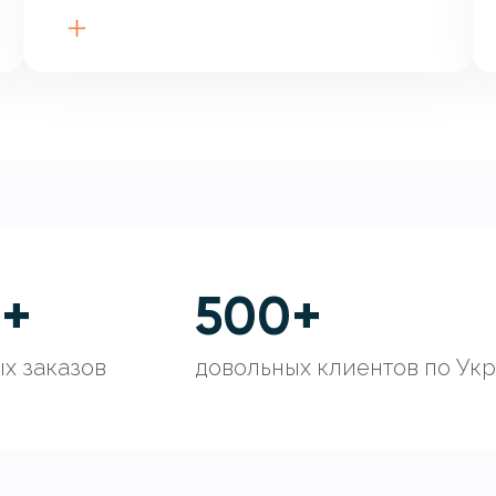
0
+
500
+
х заказов
довольных клиентов по Ук