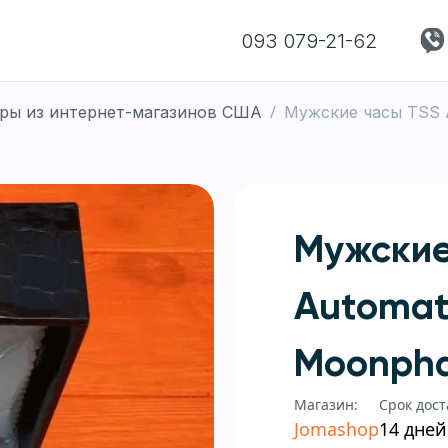
093 079-21-62
/
ары из интернет-магазинов США
Мужские часы TSS 
Мужские
Automat
Moonpha
Магазин:
Срок дост
Jomashop
14 дней