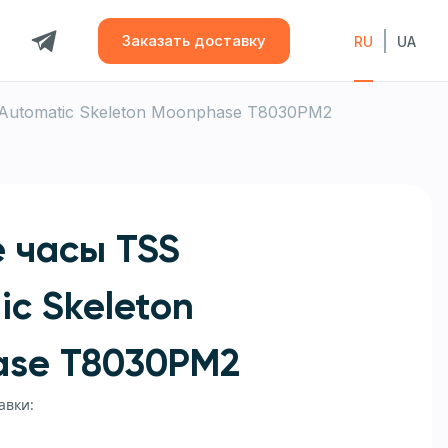
Заказать доставку
RU
UA
Automatic Skeleton Moonphase T8030PM2
 часы TSS
ic Skeleton
se T8030PM2
авки: