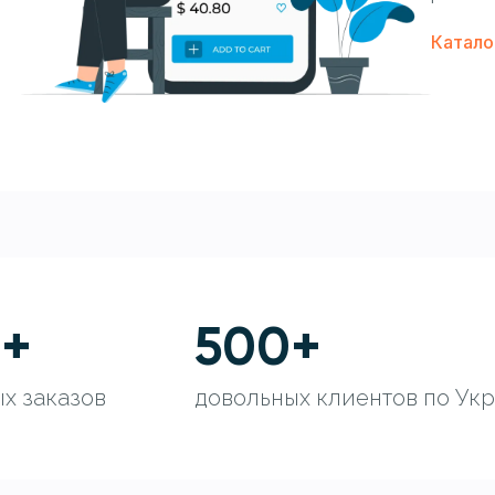
Катало
0
+
500
+
х заказов
довольных клиентов по Ук