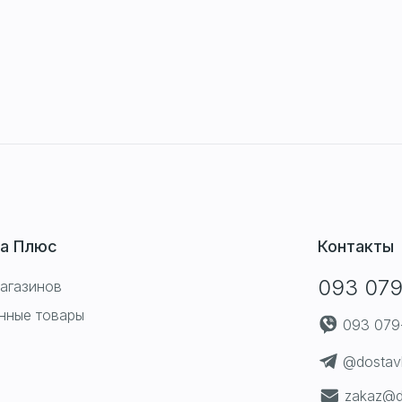
а Плюс
Контакты
093 079
агазинов
нные товары
093 079
@dostav
zakaz@d