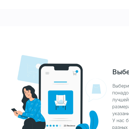
Выбе
Выбери
понадо
лучшей
размер
указани
У нас 
разных