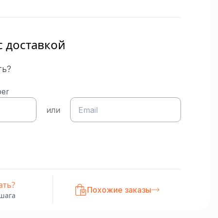
с доставкой
ть?
ber
или
ать?
Похожие заказы
 шага