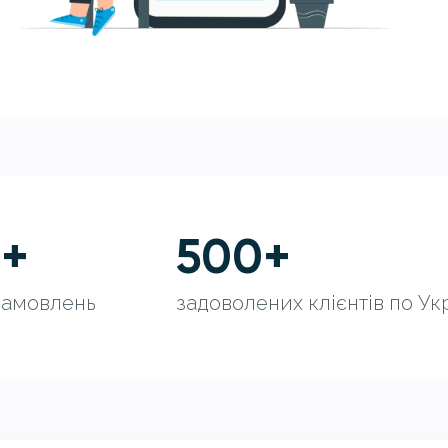
0
+
500
+
замовлень
задоволених клієнтів по Укр