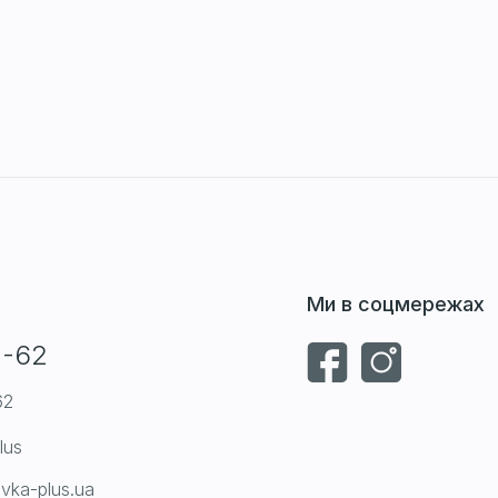
Ми в соцмережах
1-62
62
lus
vka-plus.ua