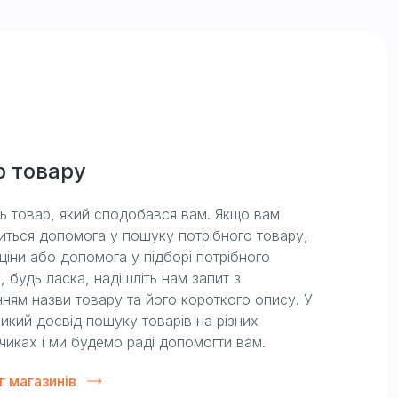
р товару
ть товар, який сподобався вам. Якщо вам
иться допомога у пошуку потрібного товару,
ціни або допомога у підборі потрібного
, будь ласка, надішліть нам запит з
ням назви товару та його короткого опису. У
икий досвід пошуку товарів на різних
чиках і ми будемо раді допомогти вам.
г магазинів