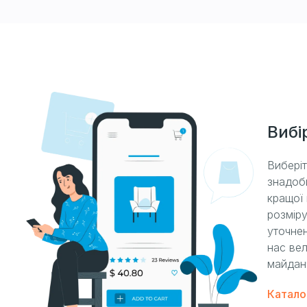
Вибі
Вибері
знадоб
кращої 
розміру
уточнен
нас вел
майдан
Катало