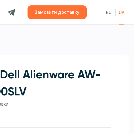
Замовити доставку
RU
UA
Dell Alienware AW-
00SLV
авки: