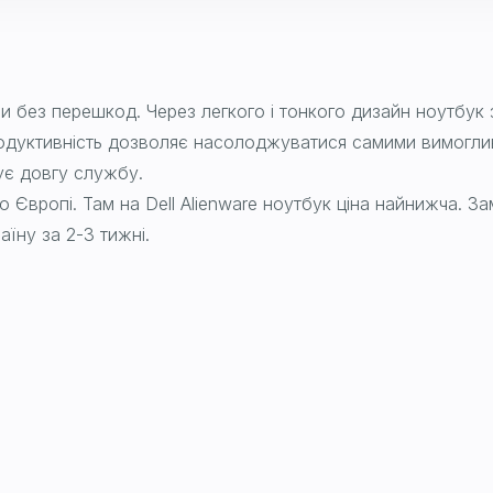
ігри без перешкод. Через легкого і тонкого дизайн ноутбук
одуктивність дозволяє насолоджуватися самими вимоглив
ує довгу службу.
о Європі. Там на Dell Alienware ноутбук ціна найнижча. З
їну за 2-3 тижні.