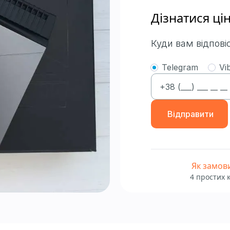
Дізнатися ці
Куди вам відпові
Telegram
Vi
Відправити
Як замов
4 простих 