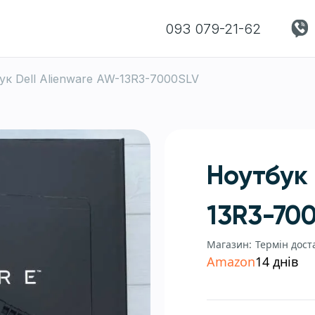
093 079-21-62
ук Dell Alienware AW-13R3-7000SLV
Ноутбук 
13R3-70
Магазин:
Термін дост
Amazon
14 днів