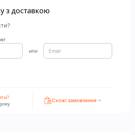
ну з доставкою
сти?
ber
или
ити?
Схожі замовлення
кроку