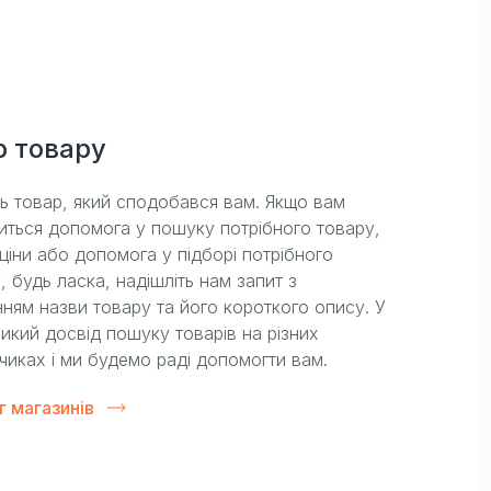
р товару
ть товар, який сподобався вам. Якщо вам
иться допомога у пошуку потрібного товару,
ціни або допомога у підборі потрібного
, будь ласка, надішліть нам запит з
ням назви товару та його короткого опису. У
икий досвід пошуку товарів на різних
чиках і ми будемо раді допомогти вам.
г магазинів