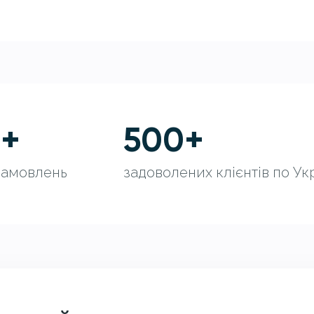
0
+
500
+
замовлень
задоволених клієнтів по Укр