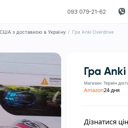
093 079-21-62
/
з США з доставкою в Україну
Гра Anki Overdrive
Гра Anki
Магазин:
Термін дост
Amazon
24 дня
Дізнатися ці