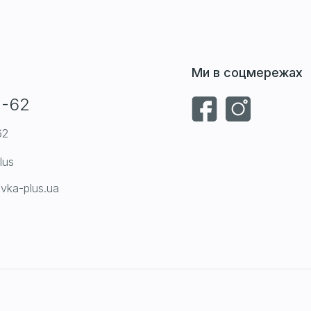
Ми в соцмережах
1-62
62
lus
vka-plus.ua