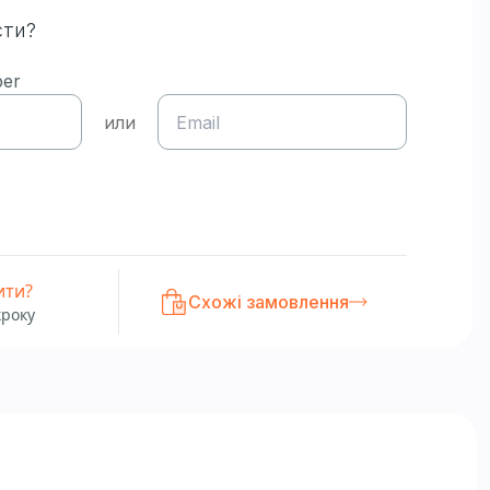
сти?
ber
или
ити?
Схожі замовлення
кроку