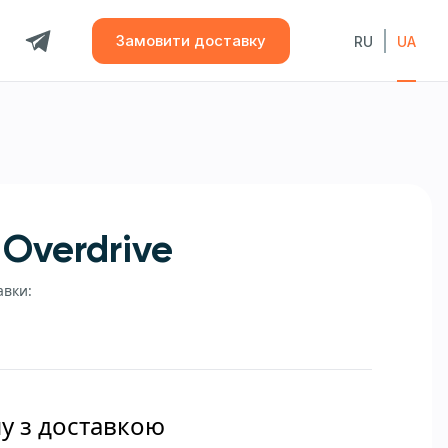
Замовити доставку
RU
UA
 Overdrive
авки:
ну з доставкою