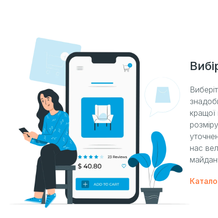
Вибі
Вибері
знадоб
кращої 
розміру
уточнен
нас вел
майдан
Катало