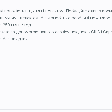
 які володіють штучним інтелектом. Побудуйте один з восьм
тучним інтелектом. У автомобілів є особливі можливості, 
 250 миль / год.
жна за допомогою нашого сервісу покупок в США і Європі
 без вихідних.