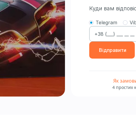
Куди вам відпові
Telegram
Vi
Відправити
Як замов
4 простих 