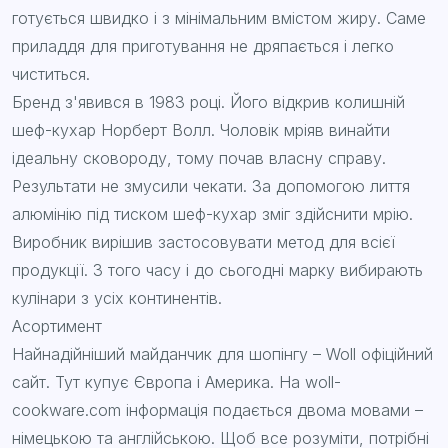
готується швидко і з мінімальним вмістом жиру. Саме
приладдя для приготування не дряпається і легко
чиститься.
Бренд з'явився в 1983 році. Його відкрив колишній
шеф-кухар Норберт Волл. Чоловік мріяв винайти
ідеальну сковороду, тому почав власну справу.
Результати не змусили чекати. За допомогою лиття
алюмінію під тиском шеф-кухар зміг здійснити мрію.
Виробник вирішив застосовувати метод для всієї
продукції. З того часу і до сьогодні марку вибирають
кулінари з усіх континентів.
Асортимент
Найнадійніший майданчик для шопінгу – Woll офіційний
сайт. Тут купує Європа і Америка. На woll-
cookware.com інформація подається двома мовами –
німецькою та англійською. Щоб все розуміти, потрібні