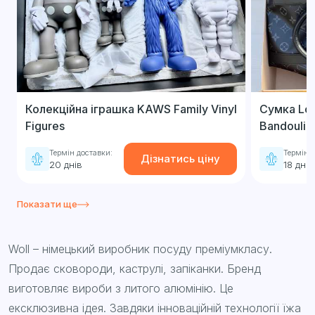
Колекційна іграшка KAWS Family Vinyl
Сумка Loui
Figures
Bandoulie
Термін доставки:
Термін д
Дізнатись ціну
20 днів
18 днів
Показати ще
Woll – німецький виробник посуду преміумкласу.
Продає сковороди, каструлі, запіканки. Бренд
виготовляє вироби з литого алюмінію. Це
ексклюзивна ідея. Завдяки інноваційній технології їжа