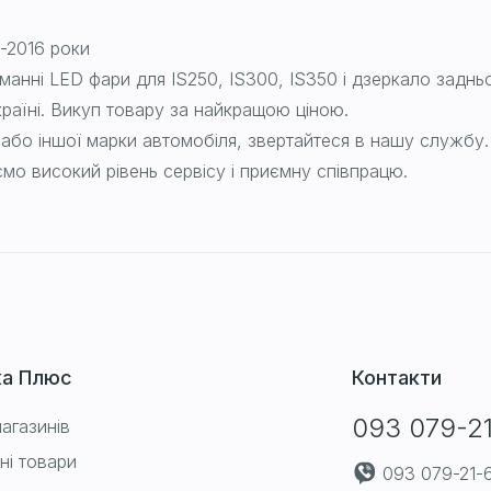
-2016 роки
манні LED фари для IS250, IS300, IS350 і дзеркало заднь
країні. Викуп товару за найкращою ціною.
 або іншої марки автомобіля, звертайтеся в нашу службу
мо високий рівень сервісу і приємну співпрацю.
ка Плюс
Контакти
093 079-2
агазинів
ні товари
093 079-21-