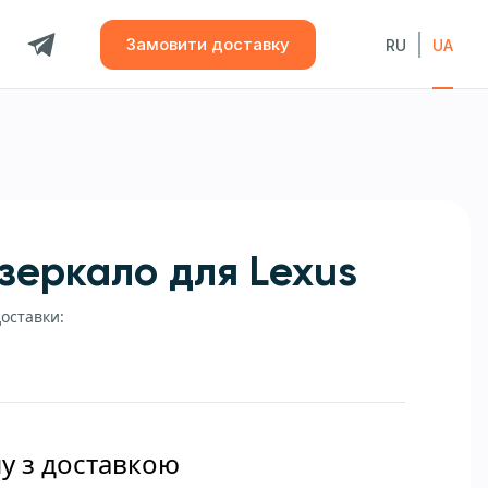
Замовити доставку
RU
UA
дзеркало для Lexus
доставки:
ну з доставкою