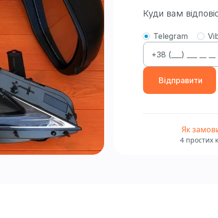
Куди вам відпові
Telegram
Vi
Відправити
Як замов
4 простих 