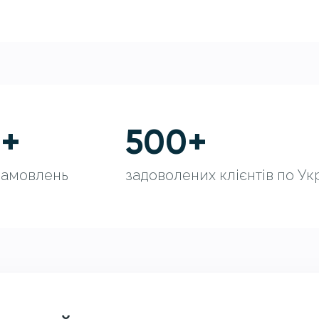
0
+
500
+
замовлень
задоволених клієнтів по Укр