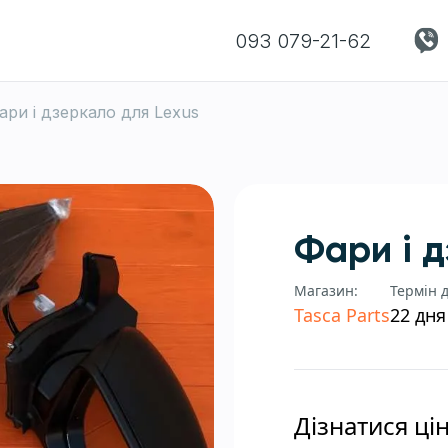
093 079-21-62
ари і дзеркало для Lexus
Фари і 
Магазин:
Термін 
Tasca Parts
22 дня
Дізнатися ці