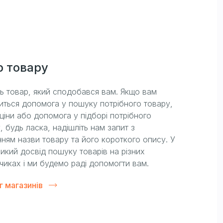
р товару
ть товар, який сподобався вам. Якщо вам
иться допомога у пошуку потрібного товару,
ціни або допомога у підборі потрібного
, будь ласка, надішліть нам запит з
ням назви товару та його короткого опису. У
икий досвід пошуку товарів на різних
чиках і ми будемо раді допомогти вам.
г магазинів