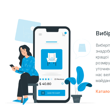
Вибі
Вибері
знадоб
кращої 
розміру
уточнен
нас вел
майдан
Катало