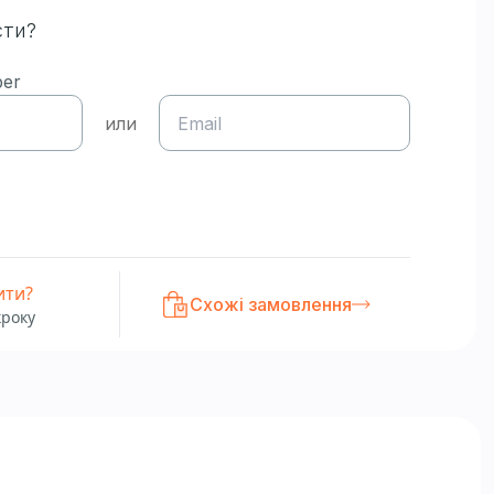
сти?
ber
или
ити?
Схожі замовлення
кроку